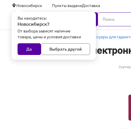
Новосибирск
Пункты выдачи
Доставка
Вы находитесь:
Каталог
Новосибирск?
От выбора зависят наличие
товара, цены и условия доставки
Главная
Смартфоны и гаджеты
Аксессуары для гаджет
Аксессуары для электрон
Да
Выбрать другой
Сортир