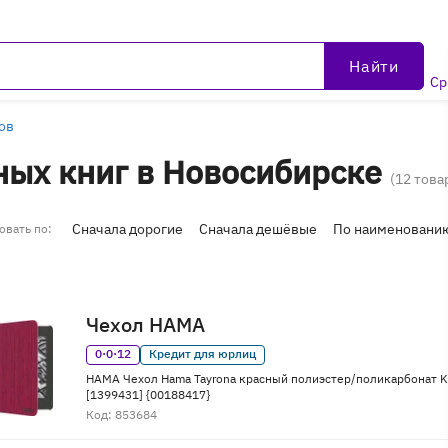
Найти
Ср
ов
ных книг в Новосибирске
(12 това
Сначала дорогие
Сначала дешёвые
По наименовани
овать по:
Чехол HAMA
0·0·12
Кредит для юрлиц
HAMA Чехол Hama Tayrona красный полиэстер/поликарбонат Ki
[1399431] {00188417}
Код: 853684