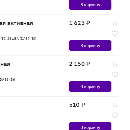
В корзину
ая активная
1 625 ₽
T2, 28 дБА (DA37 (B))
В корзину
вная
2 150 ₽
DA36 (B))
В корзину
510 ₽
В корзину