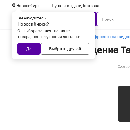
Новосибирск
Пункты выдачи
Доставка
Вы находитесь:
Каталог
Новосибирск?
От выбора зависят наличие
товара, цены и условия доставки
Главная
ТВ, мультимедиа и аудио
Цифровое телевиде
Цифровое телевидение Те
Да
Выбрать другой
Сортир