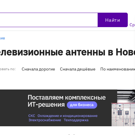
Найти
Ср
ние
левизионные антенны в Нов
Сначала дорогие
Сначала дешёвые
По наименовани
овать по: