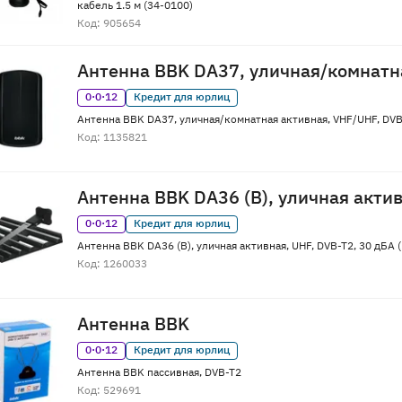
кабель 1.5 м (34-0100)
Код: 905654
Антенна BBK DA37, уличная/комнатн
0·0·12
Кредит для юрлиц
Антенна BBK DA37, уличная/комнатная активная, VHF/UHF, DVB-
Код: 1135821
Антенна BBK DA36 (B), уличная акти
0·0·12
Кредит для юрлиц
Антенна BBK DA36 (B), уличная активная, UHF, DVB-T2, 30 дБА (
Код: 1260033
Антенна BBK
0·0·12
Кредит для юрлиц
Антенна BBK пассивная, DVB-T2
Код: 529691