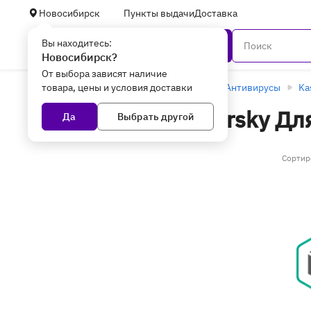
Новосибирск
Пункты выдачи
Доставка
Вы находитесь:
Каталог
Новосибирск?
От выбора зависят наличие
товара, цены и условия доставки
Главная
Программное обеспечение
Антивирусы
Ka
Антивирусы Kaspersky Для
Да
Выбрать другой
Новосибирске
(16 товаров)
Сортир