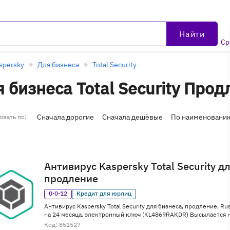
Найти
Ср
spersky
Для бизнеса
Total Security
 бизнеса Total Security Про
Сначала дорогие
Сначала дешёвые
По наименовани
овать по:
Антивирус Kaspersky Total Security д
продление
0·0·12
Кредит для юрлиц
Антивирус Kaspersky Total Security для бизнеса, продление, Rus
на 24 месяца, электронный ключ (KL4869RAKDR) Высылается н
Код: 851527