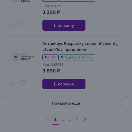
Код: 926373
3 200 ₽
В корзину
Антивирус Kaspersky Endpoint Security
Cloud Plus, продление
0·0·12
Кредит для юрлиц
Код: 925458
3 850 ₽
В корзину
Показать еще
1
2
3
4