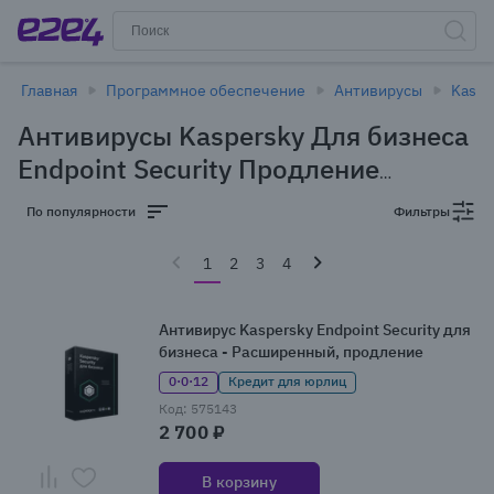
Главная
Программное обеспечение
Антивирусы
Kaspe
Антивирусы Kaspersky Для бизнеса
Endpoint Security Продление
лицензии в Новосибирске
(78 товаров)
По популярности
Фильтры
1
2
3
4
Антивирус Kaspersky Endpoint Security для
бизнеса - Расширенный, продление
0·0·12
Кредит для юрлиц
Код: 575143
2 700 ₽
В корзину